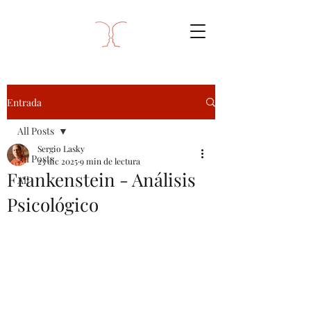
Entrada
All Posts
Sergio Lasky
All Posts
23 dic 2025
9 min de lectura
Frankenstein - Análisis
All
Psicológico