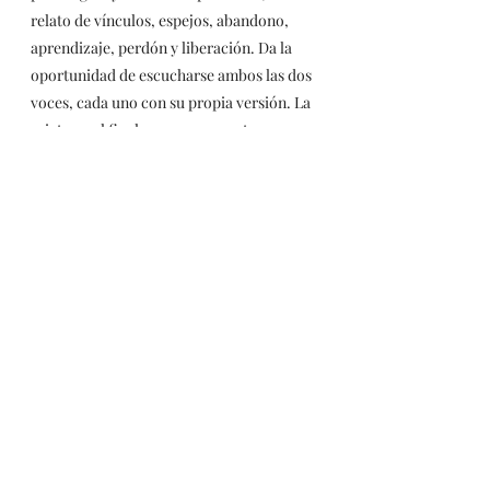
relato de vínculos, espejos, abandono, 
aprendizaje, perdón y liberación. Da la 
oportunidad de escucharse ambos las dos 
voces, cada uno con su propia versión. La 
criatura, al final, no es un monstruo, es un 
ser que atraviesa el dolor, reconoce sus 
heridas y, finalmente, se libera, llevando 
consigo la memoria de la soledad, la 
fuerza de la resiliencia y la certeza de que 
incluso el corazón más roto puede abrirse 
a la vida, sin embargo aún con el perdón, 
la herida y la memoria seguirán vivas, la 
criatura sale caminando hacia el sol, 
deambulará
con su vacío y soledad.
Así, mientras la novela interroga el miedo 
humano a lo distinto, la película indaga en 
la herencia del dolor y en la tenue línea 